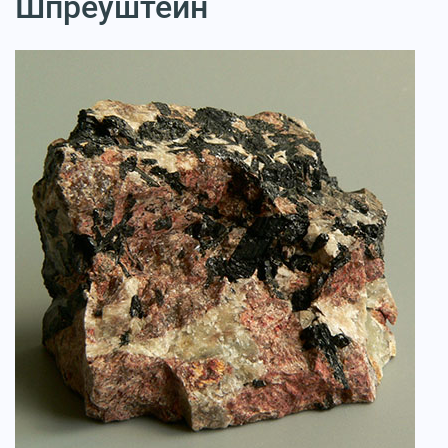
Шпреуштейн