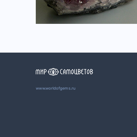
www.worldofgems.ru