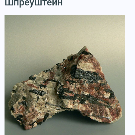
Шпреуштейн