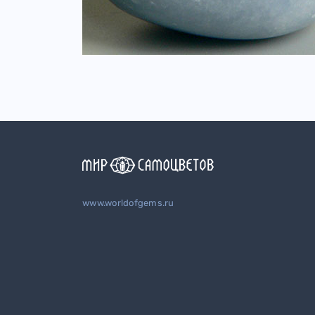
www.worldofgems.ru