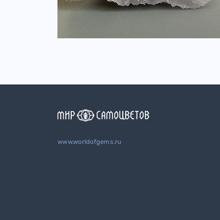
www.worldofgems.ru