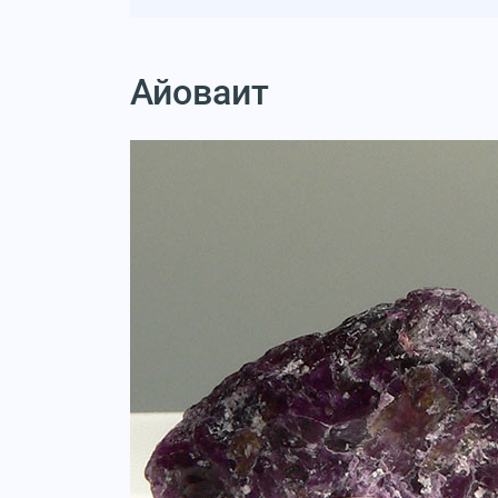
Айоваит