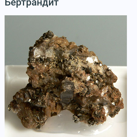
Бертрандит