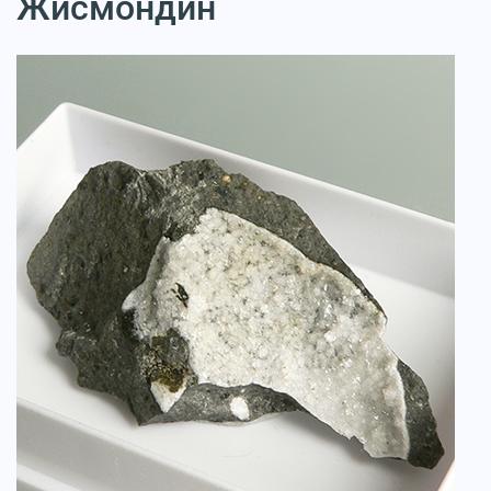
Жисмондин