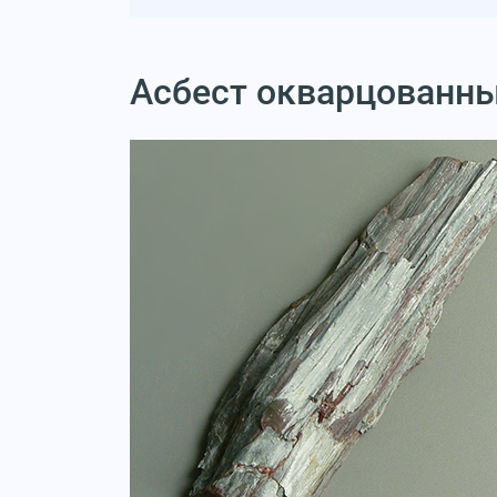
Асбест окварцованн