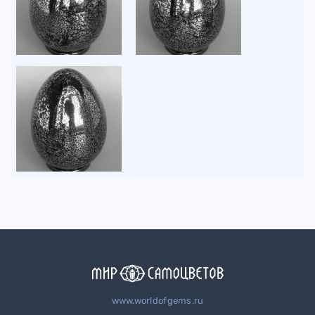
www.worldofgems.ru