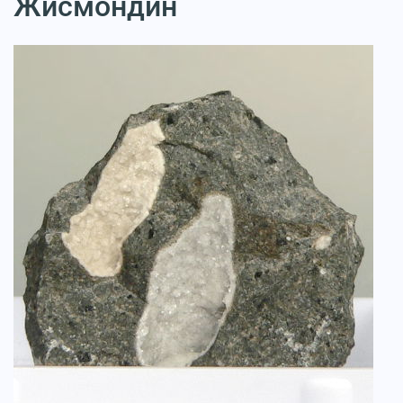
Жисмондин