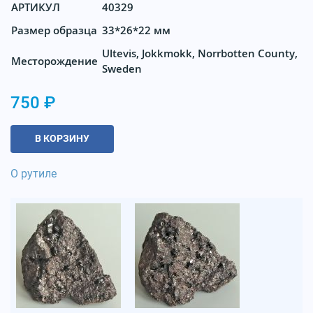
АРТИКУЛ
40329
Размер образца
33*26*22 мм
Ultevis, Jokkmokk, Norrbotten County,
Месторождение
Sweden
750 ₽
В КОРЗИНУ
О рутиле