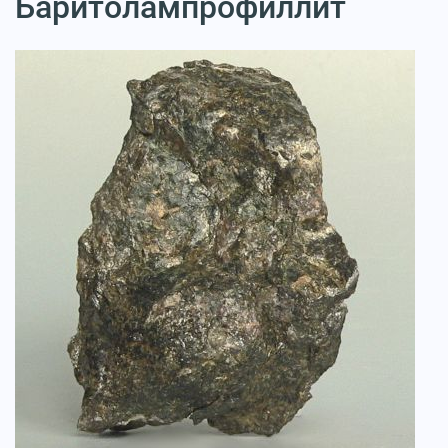
Баритолампрофиллит