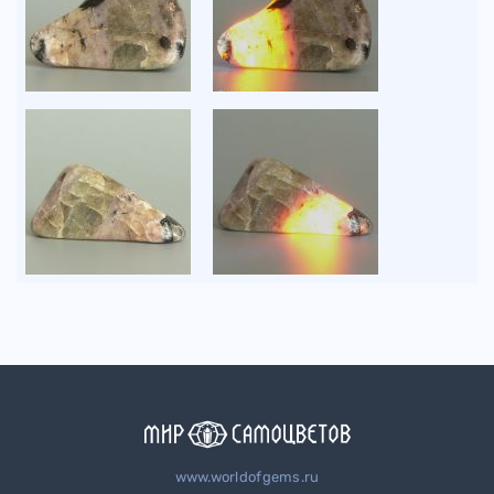
www.worldofgems.ru