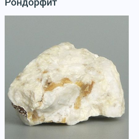
Рондорфит