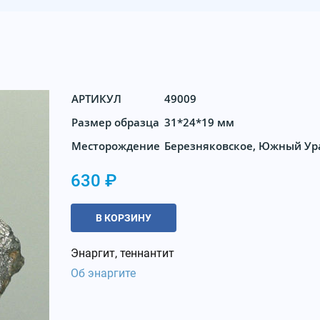
АРТИКУЛ
49009
Размер образца
31*24*19 мм
Месторождение
Березняковское, Южный Ур
630 ₽
В КОРЗИНУ
Энаргит, теннантит
Об энаргите