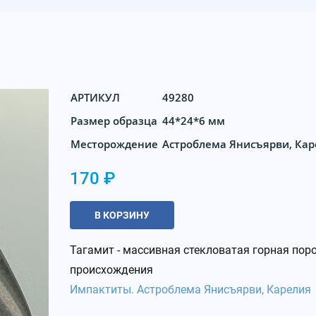
АРТИКУЛ
49280
Размер образца
44*24*6 мм
Месторождение
Астроблема Янисъярви, Ка
170 ₽
В КОРЗИНУ
Тагамит - массивная стекловатая горная пор
происхождения
Импактиты. Астроблема Янисъярви, Карелия