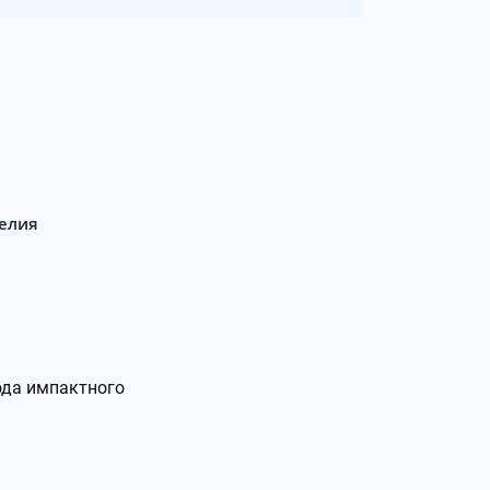
релия
ода импактного