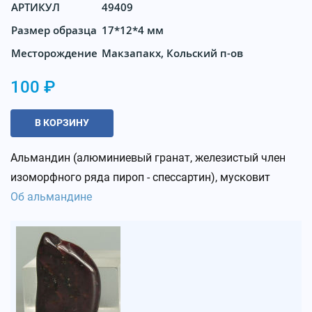
АРТИКУЛ
49409
Размер образца
17*12*4 мм
Месторождение
Макзапакх, Кольский п-ов
100 ₽
В КОРЗИНУ
Альмандин (алюминиевый гранат, железистый член
изоморфного ряда
пироп - спессартин), мусковит
Об альмандине