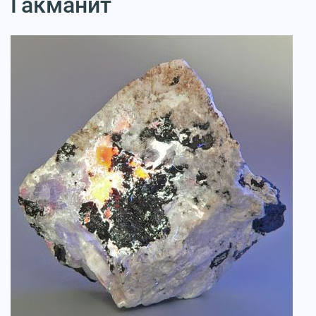
Гакманит