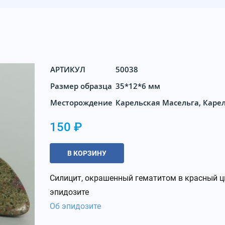
АРТИКУЛ
50038
Размер образца
35*12*6 мм
Месторождение
Карельская Масельга, Каре
150 ₽
В КОРЗИНУ
Силицит, окрашенный гематитом в красный цв
эпидозите
Об эпидозите