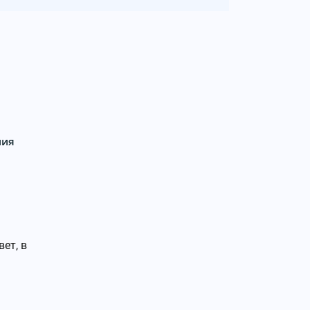
лия
ет, в