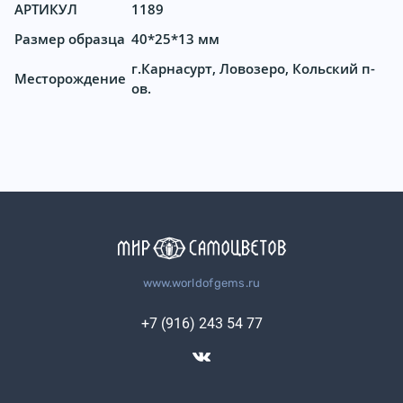
АРТИКУЛ
1189
Размер образца
40*25*13 мм
г.Карнасурт, Ловозеро, Кольский п-
Месторождение
ов.
www.worldofgems.ru
+7 (916) 243 54 77