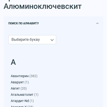
Алюминоключевскит
ПОИСК ПО АЛФАВИТУ
А
Авантюрин
(382)
Аваруит
(1)
Авгит
(20)
Агальматолит
(1)
Агардит-Nd
(1)
Агардит-Y
(25)