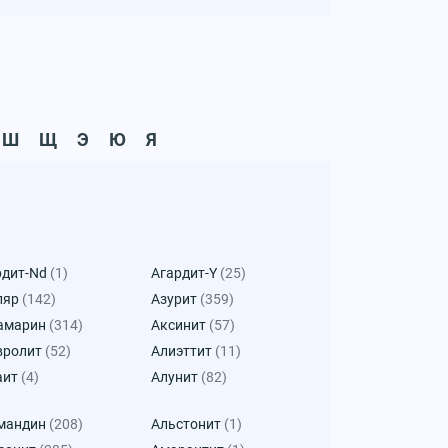
Ш
Щ
Э
Ю
Я
рдит-Nd
(1)
Агардит-Y
(25)
ляр
(142)
Азурит
(359)
амарин
(314)
Аксинит
(57)
вролит
(52)
Алиэттит
(11)
аит
(4)
Алунит
(82)
мандин
(208)
Альстонит
(1)