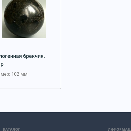
логенная брекчия.
р
змер: 102 мм
КАТАЛОГ
ИНФОРМАЦ