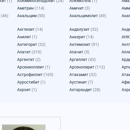
кит
(1)
Алюминоселадонит
(24)
Алюмогель
(1)
Ама
Аметрин
(114)
Амичит
(3)
Амм
(46)
Анальцим
(50)
Анальцимолит
(49)
Ана
Англезит
(14)
Андалузит
(32)
Анд
Анилит
(1)
Анкерит
(14)
АН
Антигорит
(32)
Антимонит
(91)
Ант
Апатит
(310)
Апачит
(5)
Апл
Аргентит
(2)
Аргиллит
(43)
Ард
Арсениоплеит
(1)
Арсенопирит
(112)
Арт
Астрофиллит
(165)
Атакамит
(32)
Ата
Ауростибит
(1)
Аустинит
(7)
Афв
Ахроит
(1)
Ахтарандит
(28)
Аэр