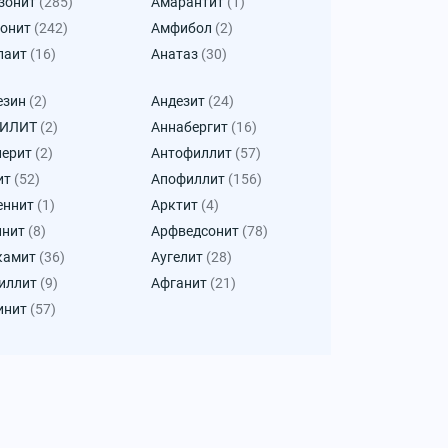
зонит
(285)
Амарантит
(1)
онит
(242)
Амфибол
(2)
паит
(16)
Анатаз
(30)
езин
(2)
Андезит
(24)
КИЛИТ
(2)
Аннабергит
(16)
лерит
(2)
Антофиллит
(57)
ит
(52)
Апофиллит
(156)
еннит
(1)
Арктит
(4)
инит
(8)
Арфведсонит
(78)
камит
(36)
Аугелит
(28)
иллит
(9)
Афганит
(21)
инит
(57)