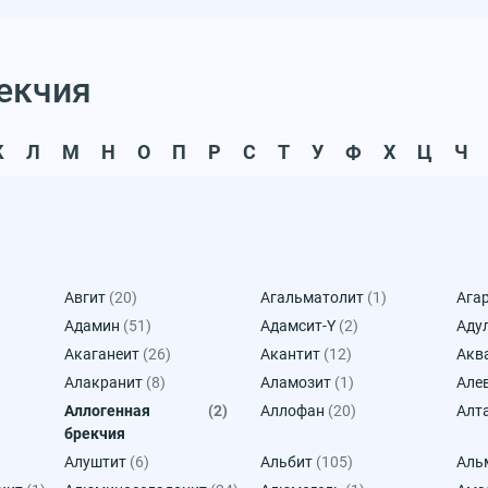
рекчия
К
Л
М
Н
О
П
Р
С
Т
У
Ф
Х
Ц
Ч
Авгит
(20)
Агальматолит
(1)
Ага
Адамин
(51)
Адамсит-Y
(2)
Аду
Акаганеит
(26)
Акантит
(12)
Акв
Алакранит
(8)
Аламозит
(1)
Але
Аллогенная
(2)
Аллофан
(20)
Алт
брекчия
Алуштит
(6)
Альбит
(105)
Аль