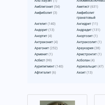
Альтхаузит
(1)
Алюминоключевс
Амблигонит
(54)
Аметист
(631)
Амфиболит
(3)
Амфиболит
гранатовый
Ангелит
(140)
Ангидрит
(11)
Андорит
(13)
Андрадит
(131)
Анортит
(4)
Анортозит
(1)
Антраконит
(4)
Антраксолит
(1)
Арагонит
(252)
Араукария
(38)
Арменит
(1)
Армстронгит
(1)
Асбест
(99)
Асболан
(4)
Аурипигмент
(140)
Аурихальцит
(47)
Афтиталит
(6)
Ахоит
(13)