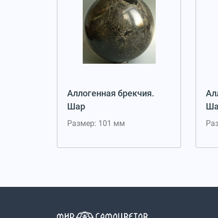
Аллогенная брекчия.
Ал
Шар
Ша
Размер: 101 мм
Ра