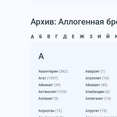
Архив: Аллогенная б
А
Б
В
Г
Д
Е
Ж
З
И
Й
А
Авантюрин
(382)
Аваруит
(1)
Агат
(1597)
Агреллит
(19)
Айкинит
(39)
Айоваит
(49)
Актинолит
(105)
Алабандин
(6)
Алланит
(5)
Аллеганит
(10)
Алуноген
(12)
Алургит
(19)