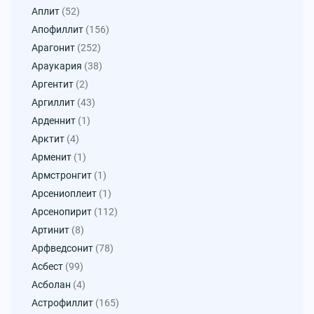
Аплит
(52)
Апофиллит
(156)
Арагонит
(252)
Араукария
(38)
Аргентит
(2)
Аргиллит
(43)
Арденнит
(1)
Арктит
(4)
Арменит
(1)
Армстронгит
(1)
Арсениоплеит
(1)
Арсенопирит
(112)
Артинит
(8)
Арфведсонит
(78)
Асбест
(99)
Асболан
(4)
Астрофиллит
(165)