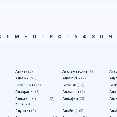
К
Л
М
Н
О
П
Р
С
Т
У
Ф
Х
Ц
Ч
Авгит
(20)
Агальматолит
(1)
Ага
Адамин
(51)
Адамсит-Y
(2)
Аду
Акаганеит
(26)
Акантит
(12)
Акв
Алакранит
(8)
Аламозит
(1)
Але
Аллогенная
(2)
Аллофан
(20)
Алт
брекчия
Алуштит
(6)
Альбит
(105)
Аль