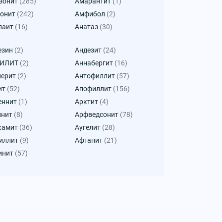
зонит
(285)
Амарантит
(1)
онит
(242)
Амфибол
(2)
паит
(16)
Анатаз
(30)
езин
(2)
Андезит
(24)
КИЛИТ
(2)
Аннабергит
(16)
лерит
(2)
Антофиллит
(57)
ит
(52)
Апофиллит
(156)
еннит
(1)
Арктит
(4)
инит
(8)
Арфведсонит
(78)
камит
(36)
Аугелит
(28)
иллит
(9)
Афганит
(21)
инит
(57)