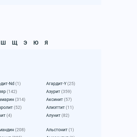
Ш
Щ
Э
Ю
Я
рдит-Nd
(1)
Агардит-Y
(25)
ляр
(142)
Азурит
(359)
амарин
(314)
Аксинит
(57)
вролит
(52)
Алиэттит
(11)
аит
(4)
Алунит
(82)
мандин
(208)
Альстонит
(1)