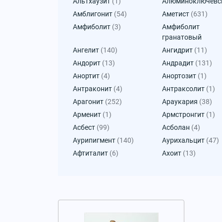
Альтхаузит
(1)
Алюминоключевс
Амблигонит
(54)
Аметист
(631)
Амфиболит
(3)
Амфиболит
гранатовый
Ангелит
(140)
Ангидрит
(11)
Андорит
(13)
Андрадит
(131)
Анортит
(4)
Анортозит
(1)
Антраконит
(4)
Антраксолит
(1)
Арагонит
(252)
Араукария
(38)
Арменит
(1)
Армстронгит
(1)
Асбест
(99)
Асболан
(4)
Аурипигмент
(140)
Аурихальцит
(47)
Афтиталит
(6)
Ахоит
(13)