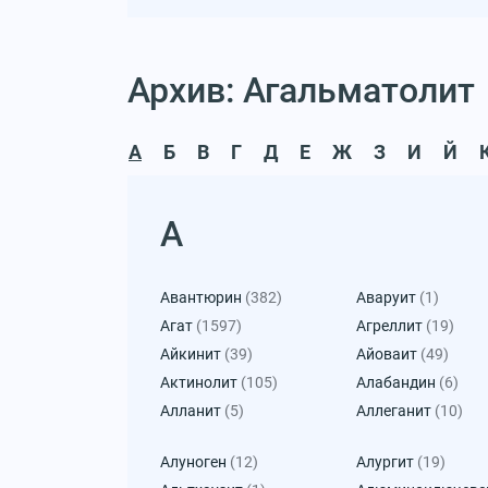
Архив: Агальматолит
А
Б
В
Г
Д
Е
Ж
З
И
Й
А
Авантюрин
(382)
Аваруит
(1)
Агат
(1597)
Агреллит
(19)
Айкинит
(39)
Айоваит
(49)
Актинолит
(105)
Алабандин
(6)
Алланит
(5)
Аллеганит
(10)
Алуноген
(12)
Алургит
(19)