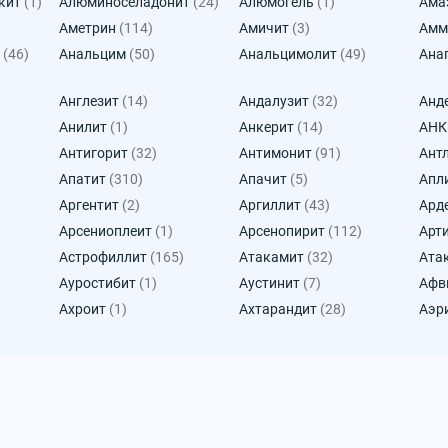
кит
(1)
Алюминоселадонит
(24)
Алюмогель
(1)
Ама
Аметрин
(114)
Амичит
(3)
Амм
(46)
Анальцим
(50)
Анальцимолит
(49)
Ана
Англезит
(14)
Андалузит
(32)
Анд
Анилит
(1)
Анкерит
(14)
АН
Антигорит
(32)
Антимонит
(91)
Ант
Апатит
(310)
Апачит
(5)
Апл
Аргентит
(2)
Аргиллит
(43)
Ард
Арсениоплеит
(1)
Арсенопирит
(112)
Арт
Астрофиллит
(165)
Атакамит
(32)
Ата
Ауростибит
(1)
Аустинит
(7)
Афв
Ахроит
(1)
Ахтарандит
(28)
Аэр