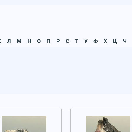
К
Л
М
Н
О
П
Р
С
Т
У
Ф
Х
Ц
Ч