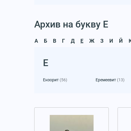
Архив на букву Е
А
Б
В
Г
Д
Е
Ж
З
И
Й
Е
Ензорит
(56)
Еремеевит
(13)