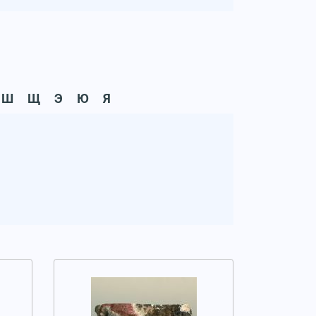
Ш
Щ
Э
Ю
Я