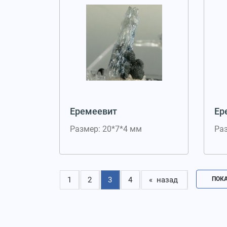
Еремеевит
Ер
Размер: 20*7*4 мм
Раз
1
2
3
4
« назад
ПОКА