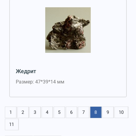
Жедрит
Размер: 47*39*14 мм
1
2
3
4
5
6
7
8
9
10
11