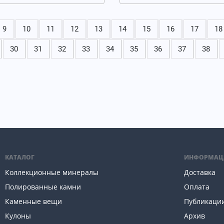
9
10
11
12
13
14
15
16
17
18
30
31
32
33
34
35
36
37
38
КАТАЛОГ
ИНФОРМАЦ
Коллекционные минералы
Доставка
Полированные камни
Оплата
Каменные вещи
Публикаци
Кулоны
Архив