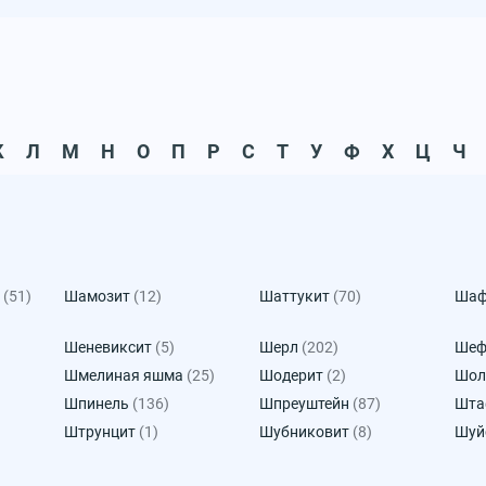
К
Л
М
Н
О
П
Р
С
Т
У
Ф
Х
Ц
Ч
(51)
Шамозит
(12)
Шаттукит
(70)
Шаф
Шеневиксит
(5)
Шерл
(202)
Шеф
Шмелиная яшма
(25)
Шодерит
(2)
Шол
Шпинель
(136)
Шпреуштейн
(87)
Шта
Штрунцит
(1)
Шубниковит
(8)
Шуй