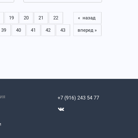
19
20
21
22
« назад
39
40
41
42
43
вперед »
ИЯ
+7 (916) 243 54 77
и