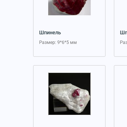
Шпинель
Шп
Размер: 9*6*5 мм
Раз