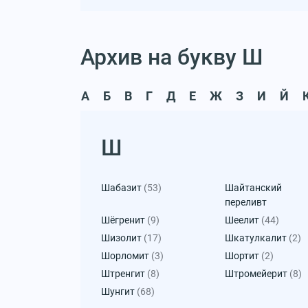
Архив на букву Ш
А
Б
В
Г
Д
Е
Ж
З
И
Й
Ш
Шабазит
(53)
Шайтанский
переливт
Шёгренит
(9)
Шеелит
(44)
Шизолит
(17)
Шкатулкалит
(2)
Шорломит
(3)
Шортит
(2)
Штренгит
(8)
Штромейерит
(8)
Шунгит
(68)