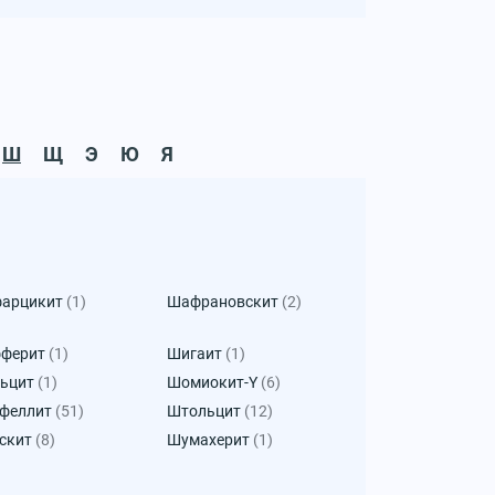
Ш
Щ
Э
Ю
Я
арцикит
(1)
Шафрановскит
(2)
ферит
(1)
Шигаит
(1)
ьцит
(1)
Шомиокит-Y
(6)
феллит
(51)
Штольцит
(12)
скит
(8)
Шумахерит
(1)