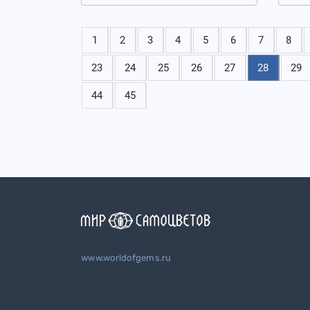
1
2
3
4
5
6
7
8
23
24
25
26
27
28
29
44
45
www.worldofgems.ru