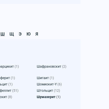
Ш
Щ
Э
Ю
Я
арцикит
(1)
Шафрановскит
(2)
ферит
(1)
Шигаит
(1)
ьцит
(1)
Шомиокит-Y
(6)
феллит
(51)
Штольцит
(12)
скит
(8)
Шумахерит
(1)