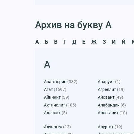
Архив на букву А
А
Б
В
Г
Д
Е
Ж
З
И
Й
А
Авантюрин
(382)
Аваруит
(1)
Агат
(1597)
Агреллит
(19)
Айкинит
(39)
Айоваит
(49)
Актинолит
(105)
Алабандин
(6)
Алланит
(5)
Аллеганит
(10)
Алуноген
(12)
Алургит
(19)