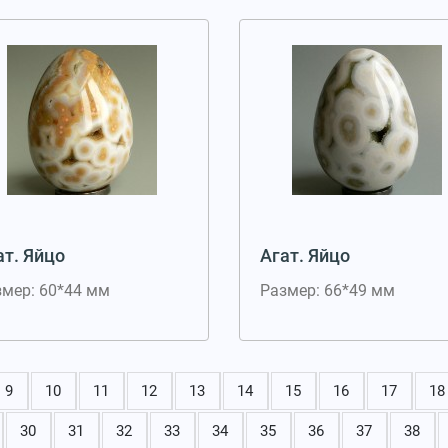
ат. Яйцо
Агат. Яйцо
змер: 60*44 мм
Размер: 66*49 мм
9
10
11
12
13
14
15
16
17
18
30
31
32
33
34
35
36
37
38