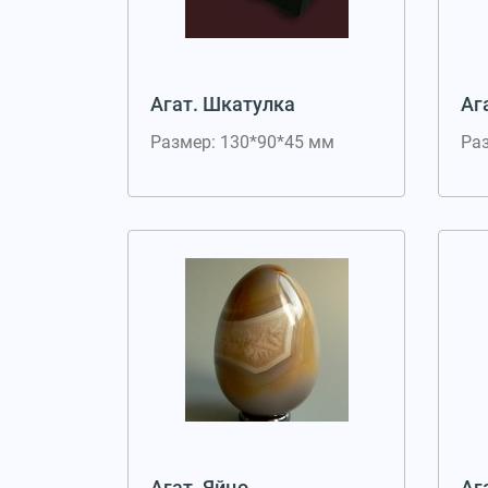
Агат. Шкатулка
Аг
Размер: 130*90*45 мм
Ра
Агат. Яйцо
Аг