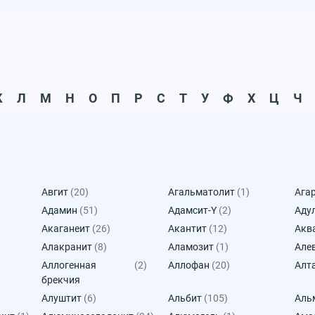
К
Л
М
Н
О
П
Р
С
Т
У
Ф
Х
Ц
Ч
Авгит
(20)
Агальматолит
(1)
Ага
Адамин
(51)
Адамсит-Y
(2)
Аду
Акаганеит
(26)
Акантит
(12)
Акв
Алакранит
(8)
Аламозит
(1)
Але
Аллогенная
(2)
Аллофан
(20)
Алт
брекчия
Алуштит
(6)
Альбит
(105)
Аль