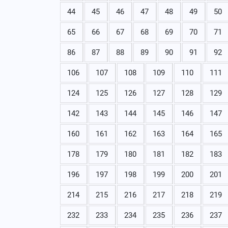
44
45
46
47
48
49
50
65
66
67
68
69
70
71
86
87
88
89
90
91
92
106
107
108
109
110
111
124
125
126
127
128
129
142
143
144
145
146
147
160
161
162
163
164
165
178
179
180
181
182
183
196
197
198
199
200
201
214
215
216
217
218
219
232
233
234
235
236
237