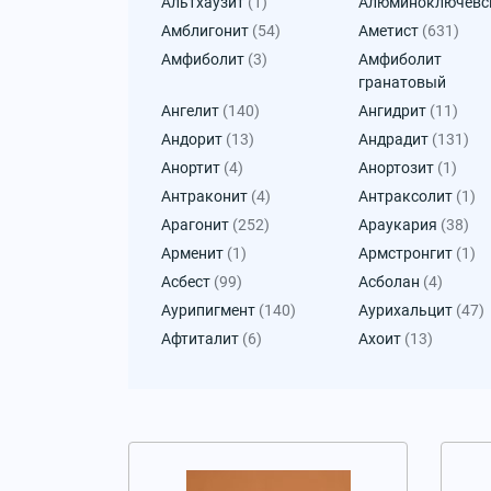
Альтхаузит
(1)
Алюминоключевс
Амблигонит
(54)
Аметист
(631)
Амфиболит
(3)
Амфиболит
гранатовый
Ангелит
(140)
Ангидрит
(11)
Андорит
(13)
Андрадит
(131)
Анортит
(4)
Анортозит
(1)
Антраконит
(4)
Антраксолит
(1)
Арагонит
(252)
Араукария
(38)
Арменит
(1)
Армстронгит
(1)
Асбест
(99)
Асболан
(4)
Аурипигмент
(140)
Аурихальцит
(47)
Афтиталит
(6)
Ахоит
(13)