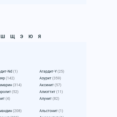
Ш
Щ
Э
Ю
Я
рдит-Nd
(1)
Агардит-Y
(25)
ляр
(142)
Азурит
(359)
амарин
(314)
Аксинит
(57)
вролит
(52)
Алиэттит
(11)
аит
(4)
Алунит
(82)
мандин
(208)
Альстонит
(1)