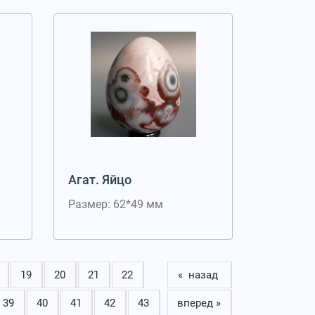
Агат. Яйцо
Размер: 62*49 мм
19
20
21
22
« назад
39
40
41
42
43
вперед »