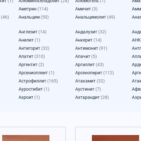
кит
(1)
Алюминоселадонит
(24)
Алюмогель
(1)
Ама
Аметрин
(114)
Амичит
(3)
Амм
(46)
Анальцим
(50)
Анальцимолит
(49)
Ана
Англезит
(14)
Андалузит
(32)
Анд
Анилит
(1)
Анкерит
(14)
АН
Антигорит
(32)
Антимонит
(91)
Ант
Апатит
(310)
Апачит
(5)
Апл
Аргентит
(2)
Аргиллит
(43)
Ард
Арсениоплеит
(1)
Арсенопирит
(112)
Арт
Астрофиллит
(165)
Атакамит
(32)
Ата
Ауростибит
(1)
Аустинит
(7)
Афв
Ахроит
(1)
Ахтарандит
(28)
Аэр