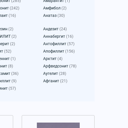
зонит
(285)
Амарантит
(1)
онит
(242)
Амфибол
(2)
паит
(16)
Анатаз
(30)
езин
(2)
Андезит
(24)
КИЛИТ
(2)
Аннабергит
(16)
лерит
(2)
Антофиллит
(57)
ит
(52)
Апофиллит
(156)
еннит
(1)
Арктит
(4)
инит
(8)
Арфведсонит
(78)
камит
(36)
Аугелит
(28)
иллит
(9)
Афганит
(21)
инит
(57)