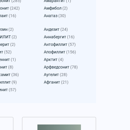
зонит
(285)
Амарантит
(1)
онит
(242)
Амфибол
(2)
паит
(16)
Анатаз
(30)
езин
(2)
Андезит
(24)
КИЛИТ
(2)
Аннабергит
(16)
лерит
(2)
Антофиллит
(57)
ит
(52)
Апофиллит
(156)
еннит
(1)
Арктит
(4)
инит
(8)
Арфведсонит
(78)
камит
(36)
Аугелит
(28)
иллит
(9)
Афганит
(21)
инит
(57)