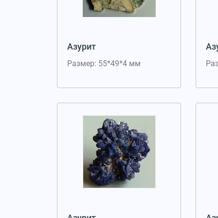
Азурит
Аз
Размер: 55*49*4 мм
Ра
Азурит
Аз