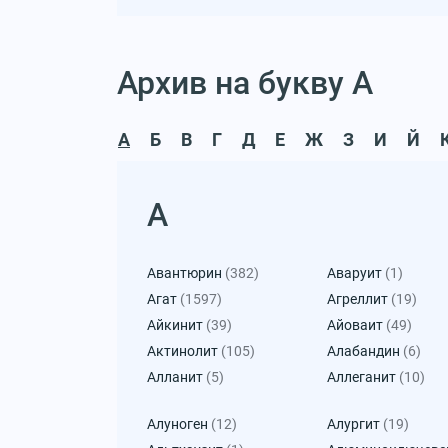
Архив на букву А
А
Б
В
Г
Д
Е
Ж
З
И
Й
А
Авантюрин
(382)
Аваруит
(1)
Агат
(1597)
Агреллит
(19)
Айкинит
(39)
Айоваит
(49)
Актинолит
(105)
Алабандин
(6)
Алланит
(5)
Аллеганит
(10)
Алуноген
(12)
Алургит
(19)