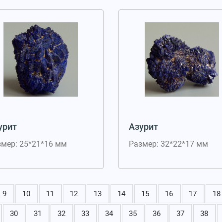
урит
Азурит
змер: 25*21*16 мм
Размер: 32*22*17 мм
9
10
11
12
13
14
15
16
17
18
30
31
32
33
34
35
36
37
38