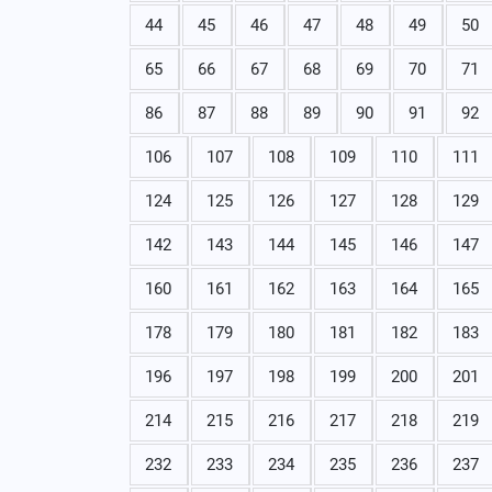
44
45
46
47
48
49
50
65
66
67
68
69
70
71
86
87
88
89
90
91
92
106
107
108
109
110
111
124
125
126
127
128
129
142
143
144
145
146
147
160
161
162
163
164
165
178
179
180
181
182
183
196
197
198
199
200
201
214
215
216
217
218
219
232
233
234
235
236
237