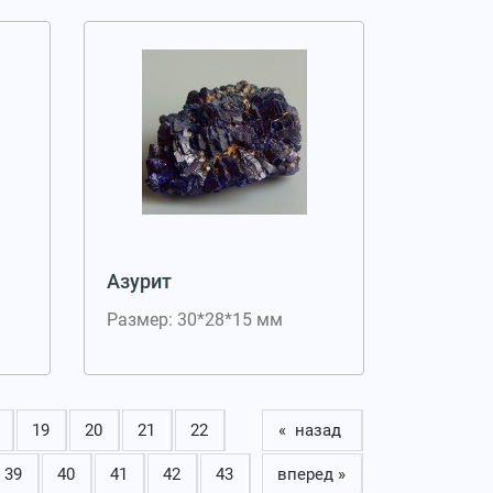
Азурит
Размер: 30*28*15 мм
19
20
21
22
« назад
39
40
41
42
43
вперед »