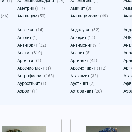
кит
(1)
Алюминоселадонит
(24)
Алюмогель
(1)
Ама
Аметрин
(114)
Амичит
(3)
Амм
(46)
Анальцим
(50)
Анальцимолит
(49)
Ана
Англезит
(14)
Андалузит
(32)
Анд
Анилит
(1)
Анкерит
(14)
АН
Антигорит
(32)
Антимонит
(91)
Ант
Апатит
(310)
Апачит
(5)
Апл
Аргентит
(2)
Аргиллит
(43)
Ард
Арсениоплеит
(1)
Арсенопирит
(112)
Арт
Астрофиллит
(165)
Атакамит
(32)
Ата
Ауростибит
(1)
Аустинит
(7)
Афв
Ахроит
(1)
Ахтарандит
(28)
Аэр