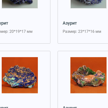
урит
Азурит
змер: 20*19*17 мм
Размер: 23*17*16 мм
урит
Азурит