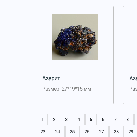
Азурит
Аз
Размер: 27*19*15 мм
Ра
1
2
3
4
5
6
7
8
23
24
25
26
27
28
29