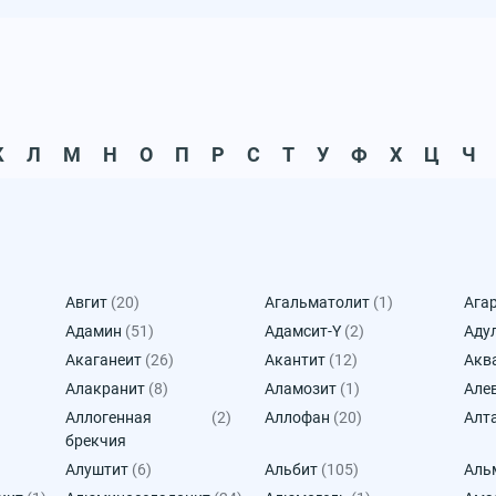
К
Л
М
Н
О
П
Р
С
Т
У
Ф
Х
Ц
Ч
Авгит
(20)
Агальматолит
(1)
Ага
Адамин
(51)
Адамсит-Y
(2)
Аду
Акаганеит
(26)
Акантит
(12)
Акв
Алакранит
(8)
Аламозит
(1)
Але
Аллогенная
(2)
Аллофан
(20)
Алт
брекчия
Алуштит
(6)
Альбит
(105)
Аль