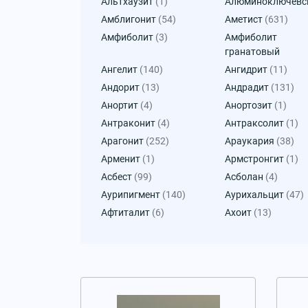
Альтхаузит
(1)
Алюминоключевс
Амблигонит
(54)
Аметист
(631)
Амфиболит
(3)
Амфиболит
гранатовый
Ангелит
(140)
Ангидрит
(11)
Андорит
(13)
Андрадит
(131)
Анортит
(4)
Анортозит
(1)
Антраконит
(4)
Антраксолит
(1)
Арагонит
(252)
Араукария
(38)
Арменит
(1)
Армстронгит
(1)
Асбест
(99)
Асболан
(4)
Аурипигмент
(140)
Аурихальцит
(47)
Афтиталит
(6)
Ахоит
(13)