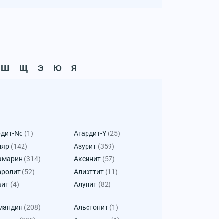
Ш
Щ
Э
Ю
Я
рдит-Nd
(1)
Агардит-Y
(25)
ляр
(142)
Азурит
(359)
амарин
(314)
Аксинит
(57)
вролит
(52)
Алиэттит
(11)
аит
(4)
Алунит
(82)
мандин
(208)
Альстонит
(1)