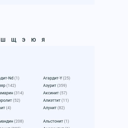
Ш
Щ
Э
Ю
Я
рдит-Nd
(1)
Агардит-Y
(25)
ляр
(142)
Азурит
(359)
амарин
(314)
Аксинит
(57)
вролит
(52)
Алиэттит
(11)
аит
(4)
Алунит
(82)
мандин
(208)
Альстонит
(1)