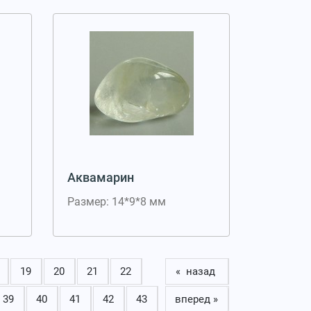
Аквамарин
Размер: 14*9*8 мм
19
20
21
22
« назад
39
40
41
42
43
вперед »