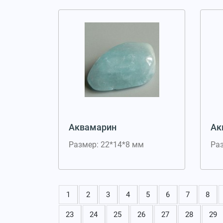
Аквамарин
Ак
Размер: 22*14*8 мм
Ра
1
2
3
4
5
6
7
8
23
24
25
26
27
28
29