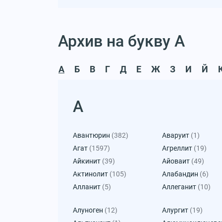
Архив на букву А
А
Б
В
Г
Д
Е
Ж
З
И
Й
А
Авантюрин
(382)
Аваруит
(1)
Агат
(1597)
Агреллит
(19)
Айкинит
(39)
Айоваит
(49)
Актинолит
(105)
Алабандин
(6)
Алланит
(5)
Аллеганит
(10)
Алуноген
(12)
Алургит
(19)