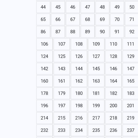
44
45
46
47
48
49
50
65
66
67
68
69
70
71
86
87
88
89
90
91
92
106
107
108
109
110
111
124
125
126
127
128
129
142
143
144
145
146
147
160
161
162
163
164
165
178
179
180
181
182
183
196
197
198
199
200
201
214
215
216
217
218
219
232
233
234
235
236
237