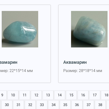
вамарин
Аквамарин
змер: 22*15*14 мм
Размер: 28*18*14 мм
9
10
11
12
13
14
15
16
17
18
30
31
32
33
34
35
36
37
38