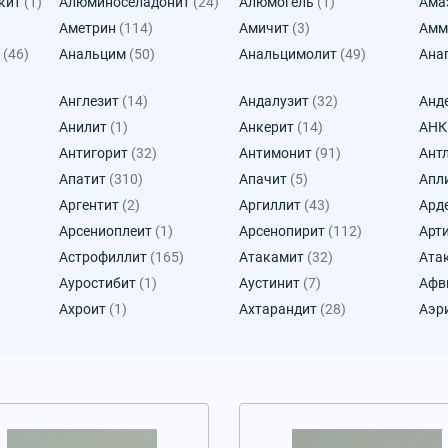
кит
(1)
Алюминоселадонит
(24)
Алюмогель
(1)
Ама
Аметрин
(114)
Амичит
(3)
Амм
(46)
Анальцим
(50)
Анальцимолит
(49)
Ана
Англезит
(14)
Андалузит
(32)
Анд
Анилит
(1)
Анкерит
(14)
АН
Антигорит
(32)
Антимонит
(91)
Ант
Апатит
(310)
Апачит
(5)
Апл
Аргентит
(2)
Аргиллит
(43)
Ард
Арсениоплеит
(1)
Арсенопирит
(112)
Арт
Астрофиллит
(165)
Атакамит
(32)
Ата
Ауростибит
(1)
Аустинит
(7)
Афв
Ахроит
(1)
Ахтарандит
(28)
Аэр