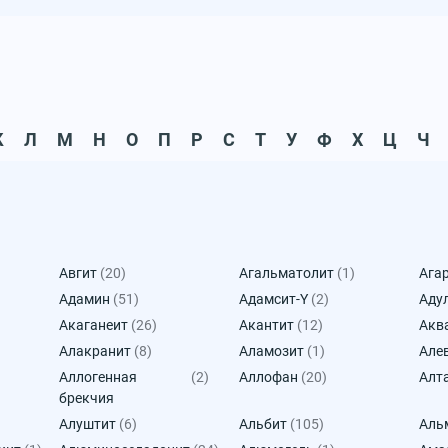
К
Л
М
Н
О
П
Р
С
Т
У
Ф
Х
Ц
Ч
Авгит
(20)
Агальматолит
(1)
Ага
Адамин
(51)
Адамсит-Y
(2)
Аду
Акаганеит
(26)
Акантит
(12)
Акв
Алакранит
(8)
Аламозит
(1)
Але
Аллогенная
(2)
Аллофан
(20)
Алт
брекчия
Алуштит
(6)
Альбит
(105)
Аль