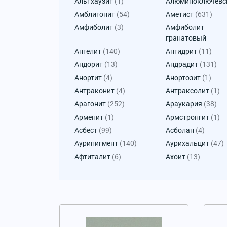
Альтхаузит
(1)
Алюминоключевс
Амблигонит
(54)
Аметист
(631)
Амфиболит
(3)
Амфиболит
гранатовый
Ангелит
(140)
Ангидрит
(11)
Андорит
(13)
Андрадит
(131)
Анортит
(4)
Анортозит
(1)
Антраконит
(4)
Антраксолит
(1)
Арагонит
(252)
Араукария
(38)
Арменит
(1)
Армстронгит
(1)
Асбест
(99)
Асболан
(4)
Аурипигмент
(140)
Аурихальцит
(47)
Афтиталит
(6)
Ахоит
(13)