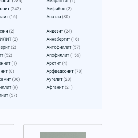
зонит
(285)
Амарантит
(1)
онит
(242)
Амфибол
(2)
паит
(16)
Анатаз
(30)
езин
(2)
Андезит
(24)
КИЛИТ
(2)
Аннабергит
(16)
лерит
(2)
Антофиллит
(57)
ит
(52)
Апофиллит
(156)
еннит
(1)
Арктит
(4)
инит
(8)
Арфведсонит
(78)
камит
(36)
Аугелит
(28)
иллит
(9)
Афганит
(21)
инит
(57)