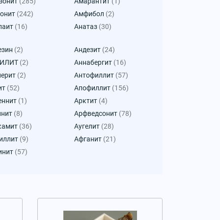
зонит
(285)
Амарантит
(1)
онит
(242)
Амфибол
(2)
паит
(16)
Анатаз
(30)
езин
(2)
Андезит
(24)
КИЛИТ
(2)
Аннабергит
(16)
лерит
(2)
Антофиллит
(57)
ит
(52)
Апофиллит
(156)
еннит
(1)
Арктит
(4)
инит
(8)
Арфведсонит
(78)
камит
(36)
Аугелит
(28)
иллит
(9)
Афганит
(21)
инит
(57)