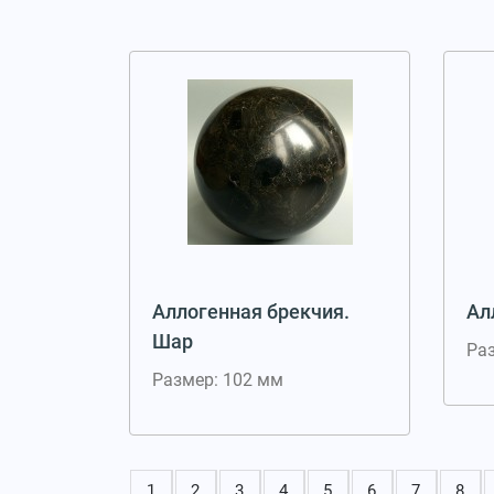
Аллогенная брекчия.
Ал
Шар
Ра
Размер: 102 мм
1
2
3
4
5
6
7
8