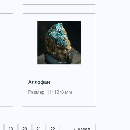
Аллофан
Размер: 11*10*8 мм
19
20
21
22
« назад