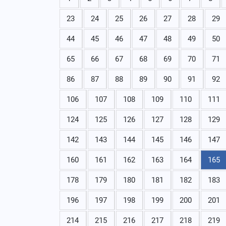
23
24
25
26
27
28
29
44
45
46
47
48
49
50
65
66
67
68
69
70
71
86
87
88
89
90
91
92
106
107
108
109
110
111
124
125
126
127
128
129
142
143
144
145
146
147
160
161
162
163
164
165
178
179
180
181
182
183
196
197
198
199
200
201
214
215
216
217
218
219