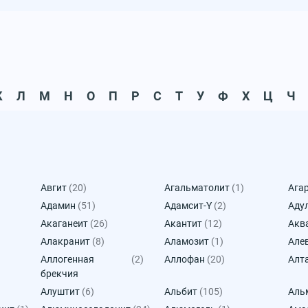
К
Л
М
Н
О
П
Р
С
Т
У
Ф
Х
Ц
Ч
Авгит
(20)
Агальматолит
(1)
Ага
Адамин
(51)
Адамсит-Y
(2)
Аду
Акаганеит
(26)
Акантит
(12)
Акв
Алакранит
(8)
Аламозит
(1)
Але
Аллогенная
(2)
Аллофан
(20)
Алт
брекчия
Алуштит
(6)
Альбит
(105)
Аль