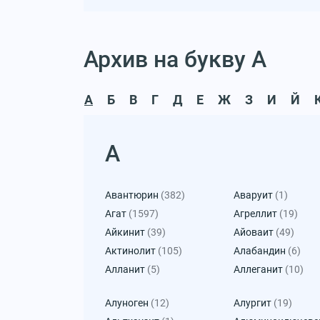
Архив на букву А
А
Б
В
Г
Д
Е
Ж
З
И
Й
А
Авантюрин
(382)
Аваруит
(1)
Агат
(1597)
Агреллит
(19)
Айкинит
(39)
Айоваит
(49)
Актинолит
(105)
Алабандин
(6)
Алланит
(5)
Аллеганит
(10)
Алуноген
(12)
Алургит
(19)