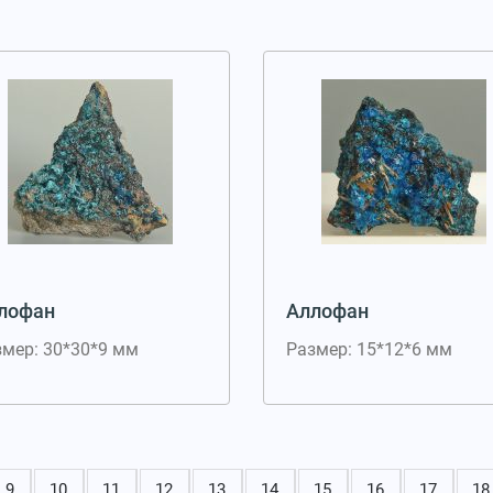
лофан
Аллофан
змер: 30*30*9 мм
Размер: 15*12*6 мм
9
10
11
12
13
14
15
16
17
18