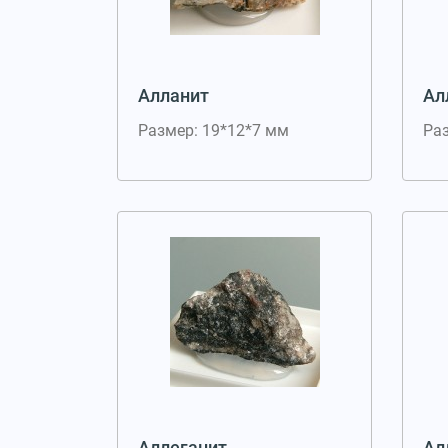
Алланит
Ал
Размер: 19*12*7 мм
Ра
Аллеганит
Ал