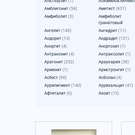
Альтхаузит
(1)
Алюминоключевс
Амблигонит
(54)
Аметист
(631)
Амфиболит
(3)
Амфиболит
гранатовый
Ангелит
(140)
Ангидрит
(11)
Андорит
(13)
Андрадит
(131)
Анортит
(4)
Анортозит
(1)
Антраконит
(4)
Антраксолит
(1)
Арагонит
(252)
Араукария
(38)
Арменит
(1)
Армстронгит
(1)
Асбест
(99)
Асболан
(4)
Аурипигмент
(140)
Аурихальцит
(47)
Афтиталит
(6)
Ахоит
(13)