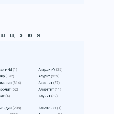
Ш
Щ
Э
Ю
Я
рдит-Nd
(1)
Агардит-Y
(25)
ляр
(142)
Азурит
(359)
амарин
(314)
Аксинит
(57)
вролит
(52)
Алиэттит
(11)
аит
(4)
Алунит
(82)
мандин
(208)
Альстонит
(1)