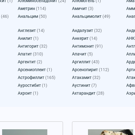
кит
(1)
Алюминоселадонит
(24)
Алюмогель
(1)
Ама
Аметрин
(114)
Амичит
(3)
Амм
(46)
Анальцим
(50)
Анальцимолит
(49)
Ана
Англезит
(14)
Андалузит
(32)
Анд
Анилит
(1)
Анкерит
(14)
АН
Антигорит
(32)
Антимонит
(91)
Ант
Апатит
(310)
Апачит
(5)
Апл
Аргентит
(2)
Аргиллит
(43)
Ард
Арсениоплеит
(1)
Арсенопирит
(112)
Арт
Астрофиллит
(165)
Атакамит
(32)
Ата
Ауростибит
(1)
Аустинит
(7)
Афв
Ахроит
(1)
Ахтарандит
(28)
Аэр