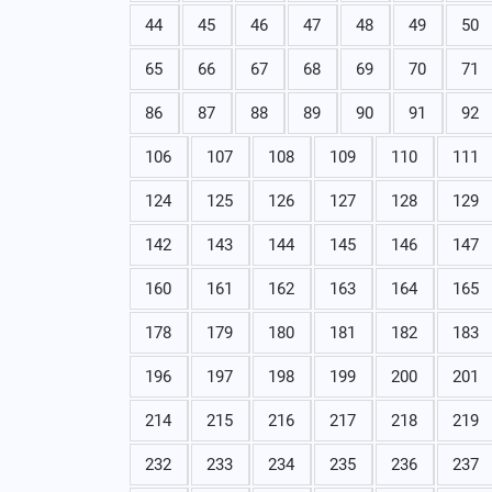
44
45
46
47
48
49
50
65
66
67
68
69
70
71
86
87
88
89
90
91
92
106
107
108
109
110
111
124
125
126
127
128
129
142
143
144
145
146
147
160
161
162
163
164
165
178
179
180
181
182
183
196
197
198
199
200
201
214
215
216
217
218
219
232
233
234
235
236
237