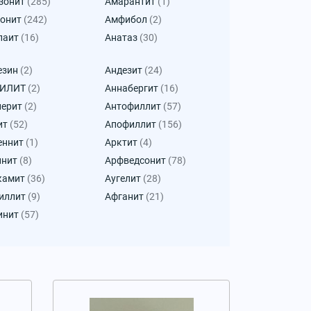
зонит
(285)
Амарантит
(1)
онит
(242)
Амфибол
(2)
паит
(16)
Анатаз
(30)
езин
(2)
Андезит
(24)
КИЛИТ
(2)
Аннабергит
(16)
лерит
(2)
Антофиллит
(57)
ит
(52)
Апофиллит
(156)
еннит
(1)
Арктит
(4)
инит
(8)
Арфведсонит
(78)
камит
(36)
Аугелит
(28)
иллит
(9)
Афганит
(21)
инит
(57)