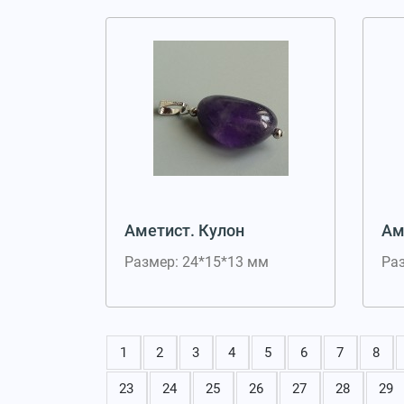
Аметист. Кулон
Ам
Размер: 24*15*13 мм
Ра
1
2
3
4
5
6
7
8
23
24
25
26
27
28
29