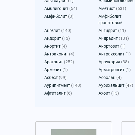
Альтхаузит
(1)
Алюминоключевс
Амблигонит
(54)
Аметист
(631)
Амфиболит
(3)
Амфиболит
гранатовый
Ангелит
(140)
Ангидрит
(11)
Андорит
(13)
Андрадит
(131)
Анортит
(4)
Анортозит
(1)
Антраконит
(4)
Антраксолит
(1)
Арагонит
(252)
Араукария
(38)
Арменит
(1)
Армстронгит
(1)
Асбест
(99)
Асболан
(4)
Аурипигмент
(140)
Аурихальцит
(47)
Афтиталит
(6)
Ахоит
(13)