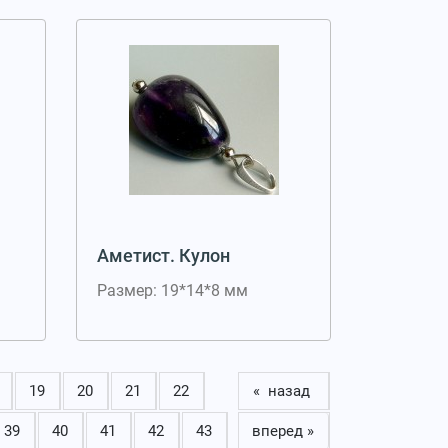
Аметист. Кулон
Размер: 19*14*8 мм
19
20
21
22
« назад
39
40
41
42
43
вперед »