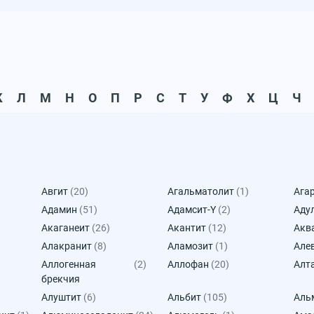
К
Л
М
Н
О
П
Р
С
Т
У
Ф
Х
Ц
Ч
Авгит
(20)
Агальматолит
(1)
Ага
Адамин
(51)
Адамсит-Y
(2)
Аду
Акаганеит
(26)
Акантит
(12)
Акв
Алакранит
(8)
Аламозит
(1)
Але
Аллогенная
(2)
Аллофан
(20)
Алт
брекчия
Алуштит
(6)
Альбит
(105)
Аль