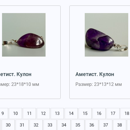
етист. Кулон
Аметист. Кулон
змер: 23*18*10 мм
Размер: 23*13*12 мм
9
10
11
12
13
14
15
16
17
18
30
31
32
33
34
35
36
37
38