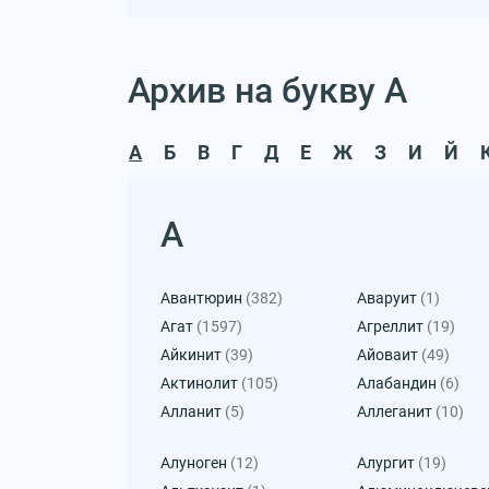
Архив на букву А
А
Б
В
Г
Д
Е
Ж
З
И
Й
А
Авантюрин
(382)
Аваруит
(1)
Агат
(1597)
Агреллит
(19)
Айкинит
(39)
Айоваит
(49)
Актинолит
(105)
Алабандин
(6)
Алланит
(5)
Аллеганит
(10)
Алуноген
(12)
Алургит
(19)