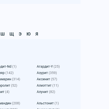
Ш
Щ
Э
Ю
Я
рдит-Nd
(1)
Агардит-Y
(25)
ляр
(142)
Азурит
(359)
амарин
(314)
Аксинит
(57)
вролит
(52)
Алиэттит
(11)
аит
(4)
Алунит
(82)
мандин
(208)
Альстонит
(1)