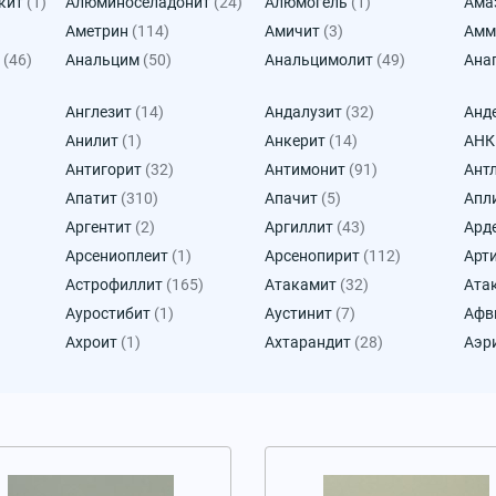
кит
(1)
Алюминоселадонит
(24)
Алюмогель
(1)
Ама
Аметрин
(114)
Амичит
(3)
Амм
(46)
Анальцим
(50)
Анальцимолит
(49)
Ана
Англезит
(14)
Андалузит
(32)
Анд
Анилит
(1)
Анкерит
(14)
АН
Антигорит
(32)
Антимонит
(91)
Ант
Апатит
(310)
Апачит
(5)
Апл
Аргентит
(2)
Аргиллит
(43)
Ард
Арсениоплеит
(1)
Арсенопирит
(112)
Арт
Астрофиллит
(165)
Атакамит
(32)
Ата
Ауростибит
(1)
Аустинит
(7)
Афв
Ахроит
(1)
Ахтарандит
(28)
Аэр