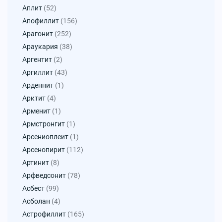
Аплит
(52)
Апофиллит
(156)
Арагонит
(252)
Араукария
(38)
Аргентит
(2)
Аргиллит
(43)
Арденнит
(1)
Арктит
(4)
Арменит
(1)
Армстронгит
(1)
Арсениоплеит
(1)
Арсенопирит
(112)
Артинит
(8)
Арфведсонит
(78)
Асбест
(99)
Асболан
(4)
Астрофиллит
(165)