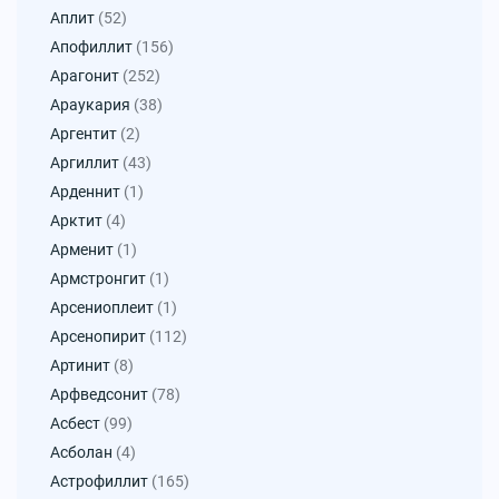
Аплит
(52)
Апофиллит
(156)
Арагонит
(252)
Араукария
(38)
Аргентит
(2)
Аргиллит
(43)
Арденнит
(1)
Арктит
(4)
Арменит
(1)
Армстронгит
(1)
Арсениоплеит
(1)
Арсенопирит
(112)
Артинит
(8)
Арфведсонит
(78)
Асбест
(99)
Асболан
(4)
Астрофиллит
(165)