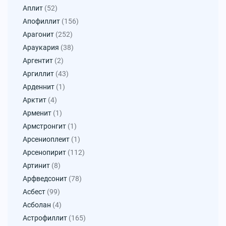
Аплит
(52)
Апофиллит
(156)
Арагонит
(252)
Араукария
(38)
Аргентит
(2)
Аргиллит
(43)
Арденнит
(1)
Арктит
(4)
Арменит
(1)
Армстронгит
(1)
Арсениоплеит
(1)
Арсенопирит
(112)
Артинит
(8)
Арфведсонит
(78)
Асбест
(99)
Асболан
(4)
Астрофиллит
(165)