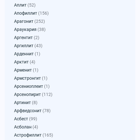
Аплит
(52)
Апофиллит
(156)
Арагонит
(252)
Араукария
(38)
Аргентит
(2)
Аргиллит
(43)
Арденнит
(1)
Арктит
(4)
Арменит
(1)
Армстронгит
(1)
Арсениоплеит
(1)
Арсенопирит
(112)
Артинит
(8)
Арфведсонит
(78)
Асбест
(99)
Асболан
(4)
Астрофиллит
(165)