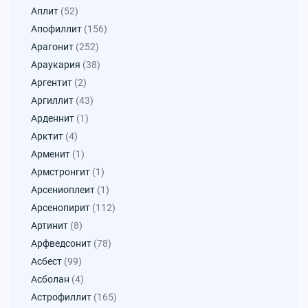
Аплит
(52)
Апофиллит
(156)
Арагонит
(252)
Араукария
(38)
Аргентит
(2)
Аргиллит
(43)
Арденнит
(1)
Арктит
(4)
Арменит
(1)
Армстронгит
(1)
Арсениоплеит
(1)
Арсенопирит
(112)
Артинит
(8)
Арфведсонит
(78)
Асбест
(99)
Асболан
(4)
Астрофиллит
(165)