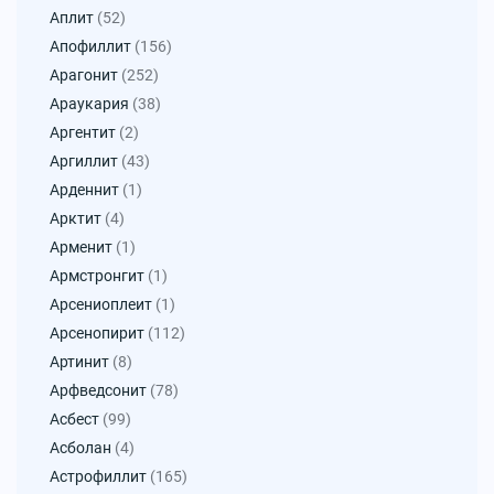
Аплит
(52)
Апофиллит
(156)
Арагонит
(252)
Араукария
(38)
Аргентит
(2)
Аргиллит
(43)
Арденнит
(1)
Арктит
(4)
Арменит
(1)
Армстронгит
(1)
Арсениоплеит
(1)
Арсенопирит
(112)
Артинит
(8)
Арфведсонит
(78)
Асбест
(99)
Асболан
(4)
Астрофиллит
(165)