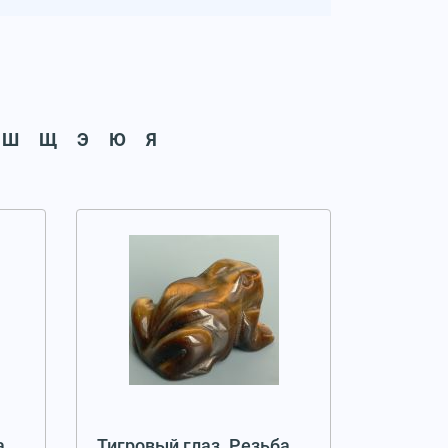
Ш
Щ
Э
Ю
Я
а
Тигровый глаз. Резьба