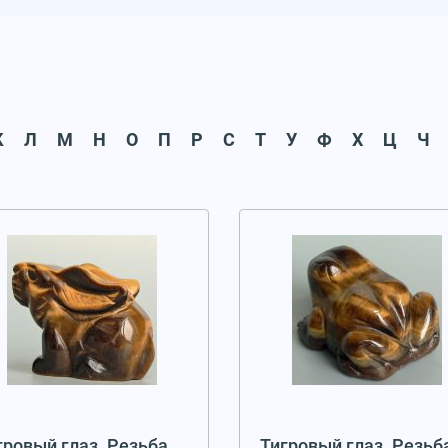
К
Л
М
Н
О
П
Р
С
Т
У
Ф
Х
Ц
Ч
гровый глаз. Резьба
Тигровый глаз. Резьб