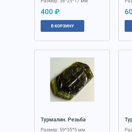
Размер: 38*25*17 мм
Ра
400 ₽
6
В КОРЗИНУ
Турмалин. Резьба
Ту
Размер: 59*35*5 мм
Ра