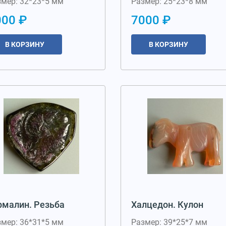
змер: 32*23*5 мм
Размер: 25*23*8 мм
000 ₽
7000 ₽
В КОРЗИНУ
В КОРЗИНУ
рмалин. Резьба
Халцедон. Кулон
змер: 36*31*5 мм
Размер: 39*25*7 мм