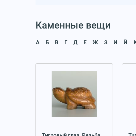
Каменные вещи
А
Б
В
Г
Д
Е
Ж
З
И
Й
Тигровый глаз. Резьба
Ти