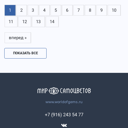
1
2
3
4
5
6
7
8
9
10
11
12
13
14
вперед »
ПОКАЗАТЬ ВСЕ
www.worldofgems.ru
+7 (916) 243 54 77