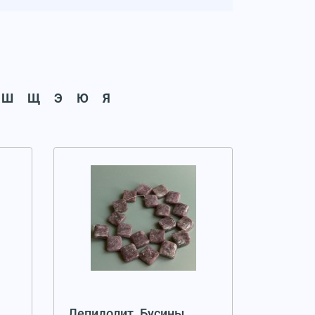
Ш
Щ
Э
Ю
Я
Лепидолит. Бусины