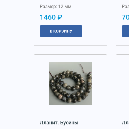
Размер: 12 мм
Ра
1460 ₽
7
В КОРЗИНУ
Лланит. Бусины
Лл