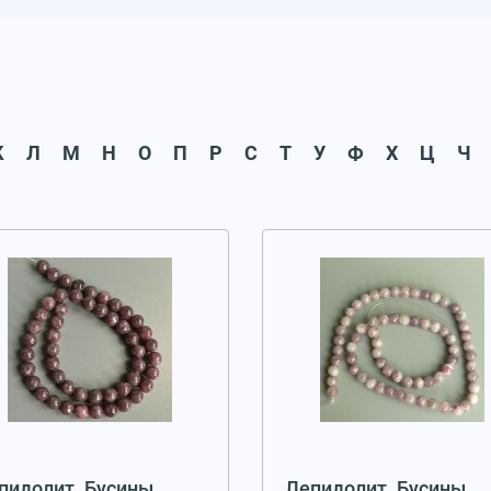
К
Л
М
Н
О
П
Р
С
Т
У
Ф
Х
Ц
Ч
пидолит. Бусины
Лепидолит. Бусины