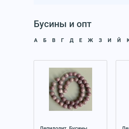
Бусины и опт
А
Б
В
Г
Д
Е
Ж
З
И
Й
Лепидолит. Бусины
Ле