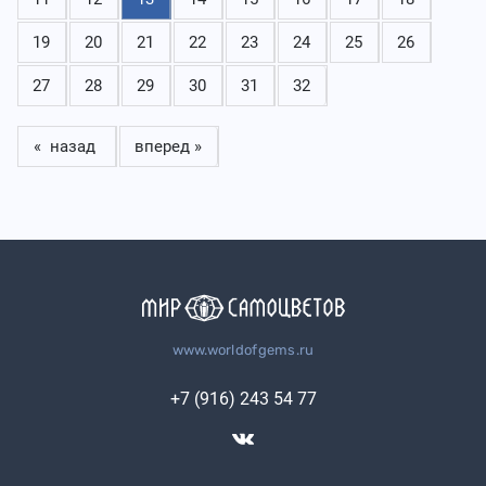
19
20
21
22
23
24
25
26
27
28
29
30
31
32
« назад
вперед »
www.worldofgems.ru
+7 (916) 243 54 77