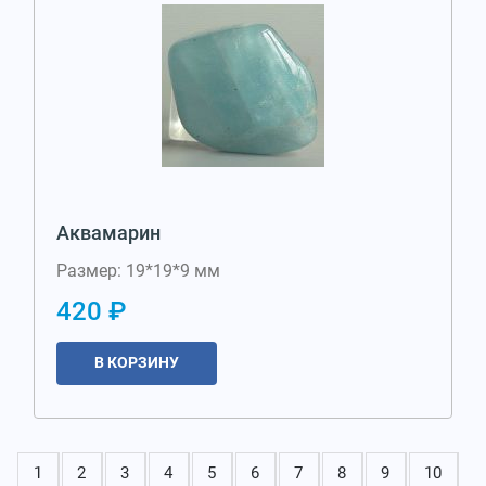
Аквамарин
Размер: 19*19*9 мм
420 ₽
В КОРЗИНУ
1
2
3
4
5
6
7
8
9
10