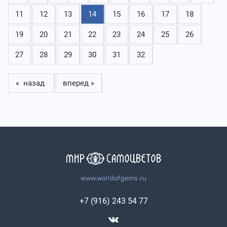
11
12
13
14
15
16
17
18
19
20
21
22
23
24
25
26
27
28
29
30
31
32
« назад
вперед »
www.worldofgems.ru
+7 (916) 243 54 77