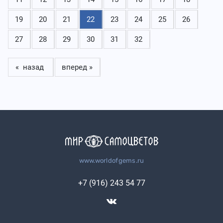
19
20
21
22
23
24
25
26
27
28
29
30
31
32
« назад
вперед »
www.worldofgems.ru
+7 (916) 243 54 77