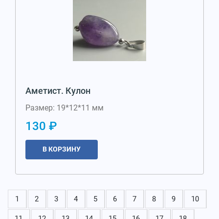
Аметист. Кулон
Размер: 19*12*11 мм
130 ₽
В КОРЗИНУ
1
2
3
4
5
6
7
8
9
10
11
12
13
14
15
16
17
18