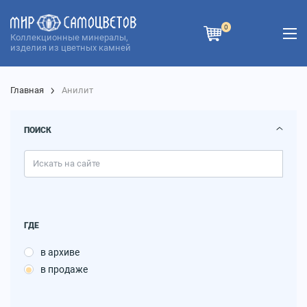
0
Коллекционные минералы,
изделия из цветных камней
Главная
Анилит
ПОИСК
ГДЕ
в архиве
в продаже