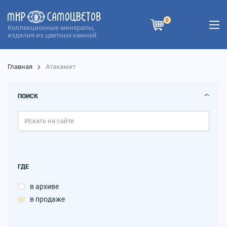
0
Коллекционные минералы,
изделия из цветных камней
Главная
Атакамит
ПОИСК
ГДЕ
в архиве
в продаже