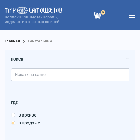
0
Коллекционные минералы,
изделия из цветных камней
Главная
Гентгельвин
ПОИСК
ГДЕ
в архиве
в продаже