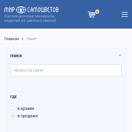
0
Коллекционные минералы,
изделия из цветных камней
Главная
Ганит
ПОИСК
ГДЕ
в архиве
в продаже